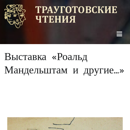
Трауготовские чтения
Проект о жизни книжной графики в России и за рубежом
Выставка «Роальд
Мандельштам и другие…»